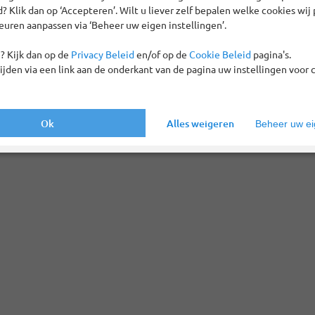
 land van uw bestemming, dan adviseren wij u echter wel deel te nemen
 Klik dan op ‘Accepteren’. Wilt u liever zelf bepalen welke cookies wij 
ht of excursies bijboeken (Voordeelpakket of bij te boeken opties). H
euren aanpassen via ‘Beheer uw eigen instellingen’.
oden; deze dient u contant te betalen aan uw chauffeur.
? Kijk dan op de
Privacy Beleid
en/of op de
Cookie Beleid
pagina's.
naar het overzicht veelgestelde vragen >
tijden via een link aan de onderkant van de pagina uw instellingen voor 
Ok
Alles weigeren
Beheer uw eig