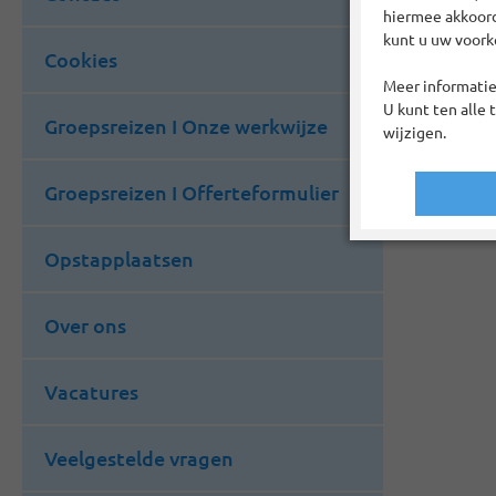
of het
hiermee akkoord?
dagtoc
kunt u uw voork
Cookies
aangeb
Meer informatie
Terug 
U kunt ten alle 
Groepsreizen I Onze werkwijze
wijzigen.
Groepsreizen I Offerteformulier
Opstapplaatsen
Over ons
Vacatures
Veelgestelde vragen