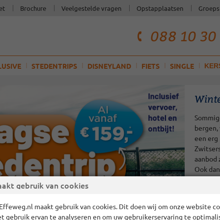
et
Brochure
Veelgestelde vragen
Opstapplaatsen
Groeps
088 10 30
telefoonnum
klantenservi
LUSIVE
STEDENTRIPS
DISNEYLAND
FIETS
SINGLE
KER
Winte
Sommige
bergen,
een erg 
Zwitsers
aanbod z
Ook dan
akt gebruik van cookies
Effeweg.nl maakt gebruik van cookies. Dit doen wij om onze website cor
et gebruik ervan te analyseren en om uw gebruikerservaring te optimali