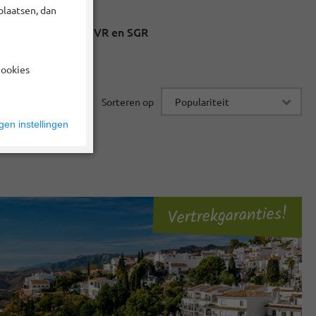
plaatsen, dan
Zekerheid via ANVR en SGR
cookies
Sorteren op
en instellingen
Vertrekgaranties!