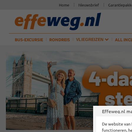
Home
Nieuwsbrief
Garantiepakk
BUS-EXCURSIE
RONDREIS
ALL INC
VLIEGREIZEN
Effeweg.nl ma
De website van 
functioneren, h