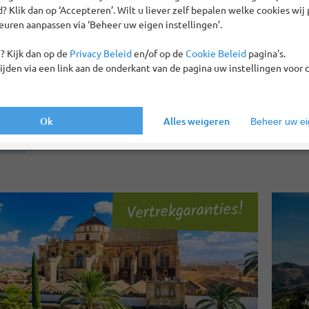
 Klik dan op ‘Accepteren’. Wilt u liever zelf bepalen welke cookies wij 
euren aanpassen via ‘Beheer uw eigen instellingen’.
ht
Geld-terug-garantie
Repatriëringsgarantie
? Kijk dan op de
Privacy Beleid
en/of op de
Cookie Beleid
pagina's.
tijden via een link aan de onderkant van de pagina uw instellingen voor 
ben 37 reizen gevonden
Ok
Alles weigeren
Beheer uw eig
zen
Alles wissen
Vertrekgaranties!