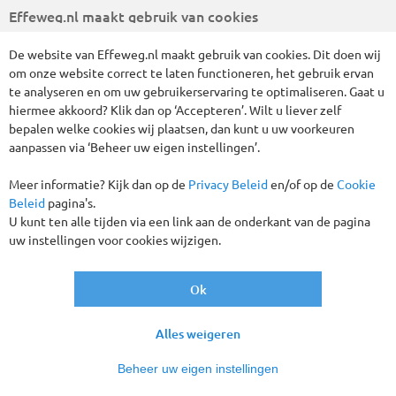
toepassing zijn op alle aanbiedingen op onze website of in
Effeweg.nl maakt gebruik van cookies
onze reisgids tenzij uitdrukkelijk wordt aangegeven dat dit
niet het geval is.
De website van Effeweg.nl maakt gebruik van cookies. Dit doen wij
Klik hier
of ga naar www.anvr.nl/reizigersvoorwaarden.pdf
om onze website correct te laten functioneren, het gebruik ervan
voor het lezen en opslaan van de ANVR-
te analyseren en om uw gebruikerservaring te optimaliseren. Gaat u
Reizigersvoorwaarden en overige belangrijke informatie. Op
hiermee akkoord? Klik dan op ‘Accepteren’. Wilt u liever zelf
het boekingsformulier (online boeking) moet u aanvinken dat
bepalen welke cookies wij plaatsen, dan kunt u uw voorkeuren
u voor boeking kennis heeft genomen van en akkoord gaat
aanpassen via ‘Beheer uw eigen instellingen’.
met de specifieke voorwaarden uit de ANVR-
Reizigersvoorwaarden die van toepassing zijn op uw boeking,
Meer informatie? Kijk dan op de
Privacy Beleid
en/of op de
Cookie
t.w. de ANVR-Reisvoorwaarden voor pakketreizen of ANVR-
Beleid
pagina's.
Boekingsvoorwaarden voor losse reisdiensten of van een
U kunt ten alle tijden via een link aan de onderkant van de pagina
pakketreis bij een niet- ANVR of EER reisorganisator en/of
uw instellingen voor cookies wijzigen.
Gekoppeld Reisarrangement Voorwaarden en overige ANVR-
informatie.
Klik hier
of ga naar www.anvr.nl/anvr-brochure.pdf
voor de ANVR brochure.
Ok
Alles weigeren
Beheer uw eigen instellingen