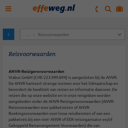
ZOEKEN
NAAR 'MIJN REIS' OMGEVING
ma. t/m vr : 09:00 - 17:30 uur
zaterdag : 10:00 - 16:00 uur
…
Reisvoorwaarden
naar Homepagina
Reisvoorwaarden
ANVR-Reizigersvoorwaarden
Viabus GmbH (CHE-223.999.894) is aangesloten bij de ANVR.
De ANVR hanteert strenge normen voor het lidmaatschap en
bevordert de kwaliteit van reizen en informatie daarover. De
reizen die op onze website en in onze reisgidsen worden
aangeboden onder de ANVR-Reizigersvoorwaarden (ANVR-
Reisvoorwaarden voor pakketreizen of ANVR-
Boekingsvoorwaarden voor losse reisdiensten of van een
pakketreis bij een niet- ANVR of EER reisorganisator en/of
Gekoppeld Reisarrangement Voorwaarden) die van