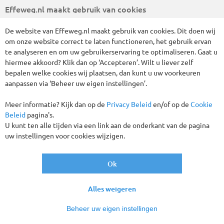
Effeweg.nl maakt gebruik van cookies
De website van Effeweg.nl maakt gebruik van cookies. Dit doen wij
Wij hebben 3 reizen gevonden
om onze website correct te laten functioneren, het gebruik ervan
te analyseren en om uw gebruikerservaring te optimaliseren. Gaat u
hiermee akkoord? Klik dan op ‘Accepteren’. Wilt u liever zelf
Rondreizen
Schotland
Alles wissen
bepalen welke cookies wij plaatsen, dan kunt u uw voorkeuren
aanpassen via ‘Beheer uw eigen instellingen’.
Verder filteren
Meer informatie? Kijk dan op de
Privacy Beleid
en/of op de
Cookie
Beleid
pagina's.
Sorteren
U kunt ten alle tijden via een link aan de onderkant van de pagina
op
uw instellingen voor cookies wijzigen.
Nieuw!
Ok
Alles weigeren
Beheer uw eigen instellingen