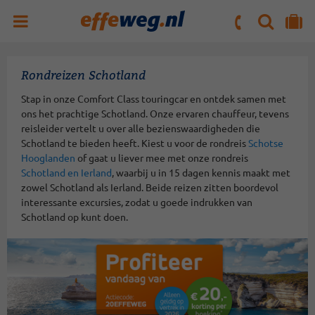
ZOEKEN
NAAR 'MIJN REIS' OMGEVING
ma. t/m vr : 09:00 - 17:30 uur
zaterdag : 10:00 - 16:00 uur
Rondreizen Schotland
Stap in onze Comfort Class touringcar en ontdek samen met
ons het prachtige Schotland. Onze ervaren chauffeur, tevens
reisleider vertelt u over alle bezienswaardigheden die
Schotland te bieden heeft. Kiest u voor de rondreis
Schotse
Hooglanden
of gaat u liever mee met onze rondreis
Schotland en Ierland
, waarbij u in 15 dagen kennis maakt met
zowel Schotland als Ierland. Beide reizen zitten boordevol
interessante excursies, zodat u goede indrukken van
Schotland op kunt doen.