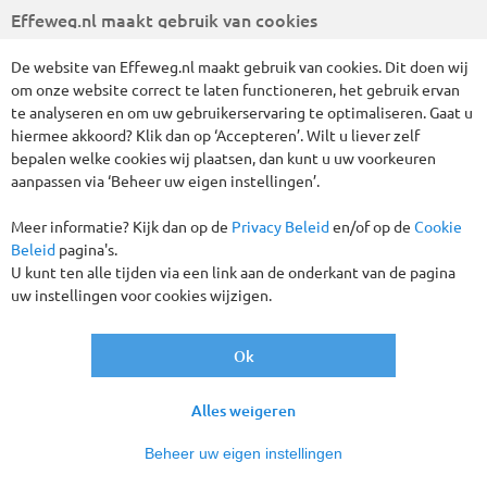
Effeweg.nl maakt gebruik van cookies
Telefoonnummer
088 10 30 800
De website van Effeweg.nl maakt gebruik van cookies. Dit doen wij
om onze website correct te laten functioneren, het gebruik ervan
klantenservice
te analyseren en om uw gebruikerservaring te optimaliseren. Gaat u
ma. t/m vr.
09:00
–
17:30
uur
hiermee akkoord? Klik dan op ‘Accepteren’. Wilt u liever zelf
zaterdag
10:00
–
16:00
uur
bepalen welke cookies wij plaatsen, dan kunt u uw voorkeuren
aanpassen via ‘Beheer uw eigen instellingen’.
Feedbackcompany
Beoordeling :
7,8
/
10
Meer informatie? Kijk dan op de
Privacy Beleid
en/of op de
Cookie
op
1659
beoordelingen
Beleid
pagina's.
basis
U kunt ten alle tijden via een link aan de onderkant van de pagina
Postadres
Effe Weg
van
uw instellingen voor cookies wijzigen.
Vendelier 61-B
3905 PD
Veenendaal
Ok
E-mail
info@effeweg.nl
Tel.
+31 (0)88 10 30 800
Alles weigeren
KvK
30060880
BTW
NL 005225887 B01
Beheer uw eigen instellingen
IBAN
NL71 RABO 0325 6913 12