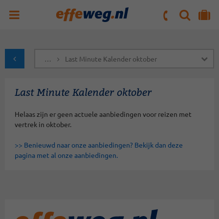
ZOEKEN
NAAR 'MIJN REIS' OMGEVING
ma. t/m vr : 09:00 - 17:30 uur
zaterdag : 10:00 - 16:00 uur
…
Last Minute Kalender oktober
naar Homepagina
Last Minute Kalender oktober
Helaas zijn er geen actuele aanbiedingen voor reizen met
vertrek in oktober.
>> Benieuwd naar onze aanbiedingen? Bekijk dan deze
pagina met al onze aanbiedingen.