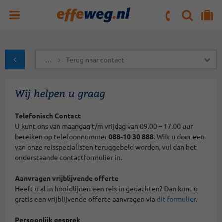
ZOEKEN
NAAR 'MIJN REIS' OMGEVING
ma. t/m vr : 09:00 - 17:30 uur
zaterdag : 10:00 - 16:00 uur
…
Terug naar contact
naar Homepagina
Wij helpen u graag
Telefonisch Contact
U kunt ons van maandag t/m vrijdag van 09.00 – 17.00 uur
bereiken op telefoonnummer
088-10 30 888
. Wilt u door een
van onze reisspecialisten teruggebeld worden, vul dan het
onderstaande contactformulier in.
Aanvragen vrijblijvende offerte
Heeft u al in hoofdlijnen een reis in gedachten? Dan kunt u
gratis een vrijblijvende offerte aanvragen via
dit formulier
.
Persoonlijk gesprek