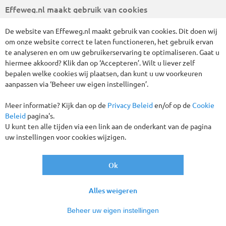
Effeweg.nl maakt gebruik van cookies
Uiteraard bestaat er ook de mogelijkheid tot een persoonlijk
gesprek op ons kantoor in Veenendaal of een gewenste
locatie (in overleg). Vul dan ook onderstaand
De website van Effeweg.nl maakt gebruik van cookies. Dit doen wij
contactformulier in en een van onze reisspecialisten neemt
om onze website correct te laten functioneren, het gebruik ervan
contact met u op.
te analyseren en om uw gebruikerservaring te optimaliseren. Gaat u
hiermee akkoord? Klik dan op ‘Accepteren’. Wilt u liever zelf
Uw reisorganisator:
bepalen welke cookies wij plaatsen, dan kunt u uw voorkeuren
Viabus GmbH
aanpassen via ‘Beheer uw eigen instellingen’.
Bahnhofplatz 1
CH- 8001 Zürich
Meer informatie? Kijk dan op de
Privacy Beleid
en/of op de
Cookie
Switzerland
Beleid
pagina's.
CH-020.4.069.053-1
U kunt ten alle tijden via een link aan de onderkant van de pagina
CHE-223.999.894 MWST
uw instellingen voor cookies wijzigen.
Uw boekingskantoor-reisbemiddelaar:
Ok
Effe Weg B.V.
Vestigingsadres: Vendelier 61-B, 3905 PD, Veenendaal
Alles weigeren
Telefoon: +31 (0)88 10 30 800
E-mail: info@effeweg.nl
Beheer uw eigen instellingen
Website: www.effeweg.nl