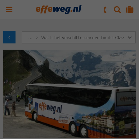
ZOEKEN
NAAR 'MIJN REIS' OMGEVING
ma. t/m vr : 09:00 - 17:30 uur
zaterdag : 10:00 - 16:00 uur
…
Wat is het verschil tussen een Tourist Class en ee
naar Homepagina