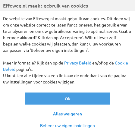
Effeweg.nl maakt gebruik van cookies
Wat is het verschil tussen een Tourist
Class en een Comfort Class touringcar
De website van Effeweg.nl maakt gebruik van cookies. Dit doen wij
om onze website correct te laten functioneren, het gebruik ervan
Vaak krijgen wij van Effeweg.nl de vraag wat het verschil is
te analyseren en om uw gebruikerservaring te optimaliseren. Gaat u
tussen een Tourist Class touringcar en een Comfort Class
hiermee akkoord? Klik dan op ‘Accepteren’. Wilt u liever zelf
touringcar. Speciaal voor u hebben wij een video gemaakt
bepalen welke cookies wij plaatsen, dan kunt u uw voorkeuren
waar de verschillen tussen beide touringcars duidelijk
aanpassen via ‘Beheer uw eigen instellingen’.
worden gemaakt.
Meer informatie? Kijk dan op de
Privacy Beleid
en/of op de
Cookie
Er zijn twee noemenswaardige verschillen tussen deze beide
Beleid
pagina's.
soorten touringcars. Het verschil wat u als klant het meest
U kunt ten alle tijden via een link aan de onderkant van de pagina
merkt is het verschil in beenruimte. In een Tourist Class
uw instellingen voor cookies wijzigen.
touringcar heeft u 75cm ruimte voor uw benen, bij een
Comfort Class touringcar bedraagt dit 85cm.
Ok
Een tweede verschil is de verstelbaarheid van de rugleuning.
Vooral bij langere ritten is het fijn als u uw leuning even
Alles weigeren
achterover kunt zetten om een moment de ogen te sluiten.
Bij een Tourist Class touringcar kan de rugleuning versteld
Beheer uw eigen instellingen
worden tot 30 graden. In een Comfort Class touringcar heeft