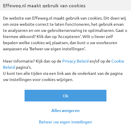
Effeweg.nl maakt gebruik van cookies
Gegarandeerd vertrek!
De website van Effeweg.nl maakt gebruik van cookies. Dit doen wij
om onze website correct te laten functioneren, het gebruik ervan
te analyseren en om uw gebruikerservaring te optimaliseren. Gaat u
hiermee akkoord? Klik dan op ‘Accepteren’. Wilt u liever zelf
bepalen welke cookies wij plaatsen, dan kunt u uw voorkeuren
aanpassen via ‘Beheer uw eigen instellingen’.
Meer informatie? Kijk dan op de
Privacy Beleid
en/of op de
Cookie
Beleid
pagina's.
U kunt ten alle tijden via een link aan de onderkant van de pagina
uw instellingen voor cookies wijzigen.
Het vermijden van de vaak kille en natte wintermaanden in
Nederland blijft een belangrijke motivatie voor veel senioren
om elders te overwinteren. Portugal is al lang favoriet onder
Ok
overwinteraars, vooral vanwege het aangename klimaat. De
regio Algarve in het zuiden biedt vele zonuren en een
Alles weigeren
gemiddelde winterse temperatuur van zo'n 16 graden
Celsius. Effeweg.nl heeft een selectie gemaakt van hotels en
Beheer uw eigen instellingen
appartementen in het populaire Monte Gordo, een voormalig
vissersdorp met een levendige boulevard vol gezellige