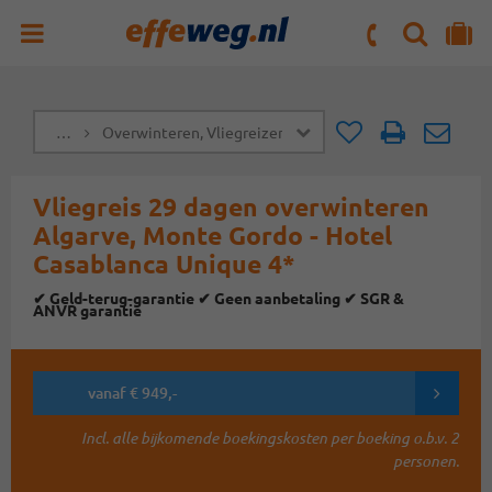
ZOEKEN
NAAR 'MIJN REIS' OMGEVING
ma. t/m vr : 09:00 - 17:30 uur
zaterdag : 10:00 - 16:00 uur
…
Overwinteren, Vliegreizen, Winterreizen
Doorsturen
Doorst
Vliegreis 29 dagen overwinteren
Algarve, Monte Gordo - Hotel
Casablanca Unique 4*
✔ Geld-terug-garantie ✔ Geen aanbetaling ✔ SGR &
ANVR garantie
vanaf € 949,-
Incl. alle bijkomende boekingskosten per boeking o.b.v. 2
personen.