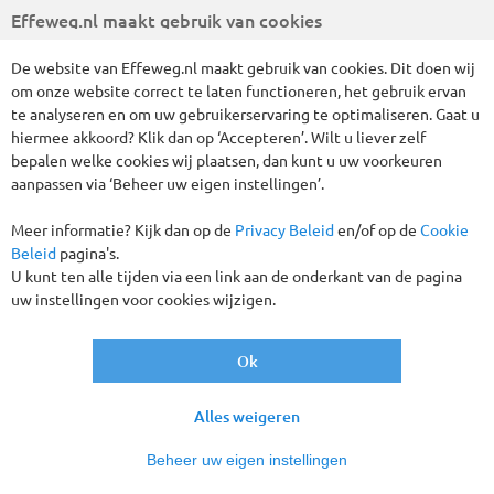
Effeweg.nl maakt gebruik van cookies
Vertrekgaranties!
De website van Effeweg.nl maakt gebruik van cookies. Dit doen wij
om onze website correct te laten functioneren, het gebruik ervan
te analyseren en om uw gebruikerservaring te optimaliseren. Gaat u
hiermee akkoord? Klik dan op ‘Accepteren’. Wilt u liever zelf
bepalen welke cookies wij plaatsen, dan kunt u uw voorkeuren
aanpassen via ‘Beheer uw eigen instellingen’.
Meer informatie? Kijk dan op de
Privacy Beleid
en/of op de
Cookie
Beleid
pagina's.
U kunt ten alle tijden via een link aan de onderkant van de pagina
uw instellingen voor cookies wijzigen.
Het mooiste van Zuid-Italië in een enorm afwisselende reis!
De regio Napels, Puglia en het schitterende eiland Sicilië
gecombineerd in een prachtige reis voor de echte Italië
Ok
liefhebbers. We nemen u mee naar het eiland Ischia, de
mooie kuststrook en highlights van Puglia en sluiten af op
Alles weigeren
één van de kleurrijkste en boeiendste eilanden in de
Middelandse Zee; Sicilië!. In de regio Puglia maken we kennis
Beheer uw eigen instellingen
met de bekende grottenstad Matera, de fantastische steden
Lecce en Bari en bezoeken idyllische dorpjes/stadjes zoals