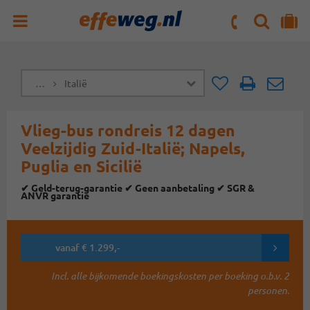
ZOEKEN
NAAR 'MIJN REIS' OMGEVING
ma. t/m vr : 09:00 - 17:30 uur
zaterdag : 10:00 - 16:00 uur
…
Italië
Doorsturen
Doorst
Vlieg-bus rondreis 12 dagen
Veelzijdig Zuid-Italië; Napels,
Puglia en Sicilië
✔ Geld-terug-garantie ✔ Geen aanbetaling ✔ SGR &
ANVR garantie
vanaf € 1.299,-
Incl. alle bijkomende boekingskosten per boeking o.b.v. 2
personen.