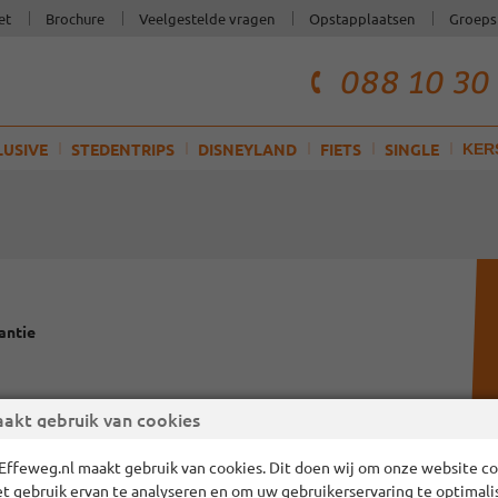
et
Brochure
Veelgestelde vragen
Opstapplaatsen
Groeps
088 10 30
telefoonnum
klantenservi
LUSIVE
STEDENTRIPS
DISNEYLAND
FIETS
SINGLE
KER
a
antie
akt gebruik van cookies
Effeweg.nl maakt gebruik van cookies. Dit doen wij om onze website cor
et gebruik ervan te analyseren en om uw gebruikerservaring te optimali