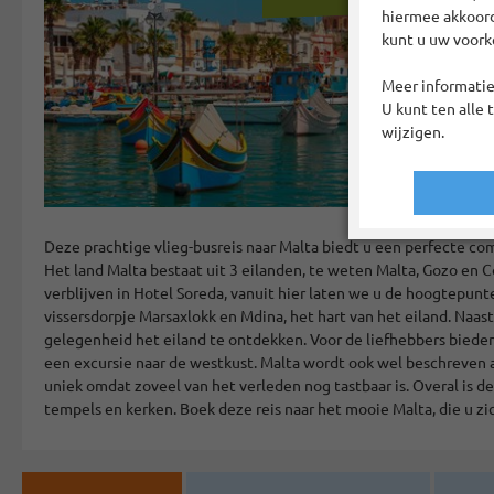
hiermee akkoord?
kunt u uw voork
Meer informatie
U kunt ten alle 
wijzigen.
Deze prachtige vlieg-busreis naar Malta biedt u een perfecte c
Het land Malta bestaat uit 3 eilanden, te weten Malta, Gozo en C
verblijven in Hotel Soreda, vanuit hier laten we u de hoogtepunte
vissersdorpje Marsaxlokk en Mdina, het hart van het eiland. Naa
gelegenheid het eiland te ontdekken. Voor de liefhebbers biede
een excursie naar de westkust. Malta wordt ook wel beschreven 
uniek omdat zoveel van het verleden nog tastbaar is. Overal is d
tempels en kerken. Boek deze reis naar het mooie Malta, die u zi