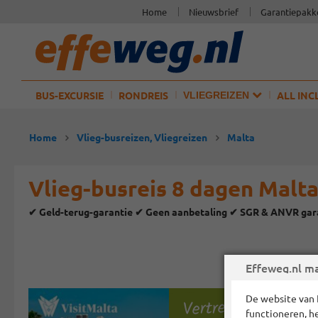
Home
Nieuwsbrief
Garantiepakk
BUS-EXCURSIE
RONDREIS
ALL INC
VLIEGREIZEN
Home
Vlieg-busreizen, Vliegreizen
Malta
Vlieg-busreis 8 dagen Malt
✔ Geld-terug-garantie ✔ Geen aanbetaling ✔ SGR & ANVR gar
Effeweg.nl ma
Vertrekgaranties!
De website van 
functioneren, h