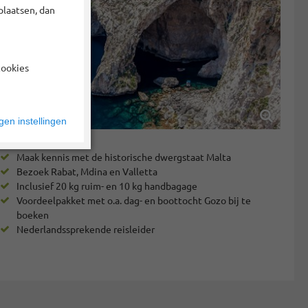
plaatsen, dan
cookies
en instellingen
Maak kennis met de historische dwergstaat Malta
Bezoek Rabat, Mdina en Valletta
Inclusief 20 kg ruim- en 10 kg handbagage
Voordeelpakket met o.a. dag- en boottocht Gozo bij te
boeken
Nederlandssprekende reisleider