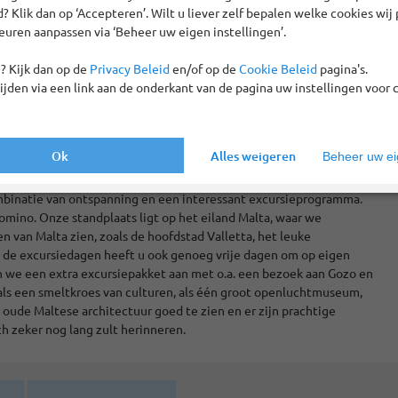
 Klik dan op ‘Accepteren’. Wilt u liever zelf bepalen welke cookies wij 
euren aanpassen via ‘Beheer uw eigen instellingen’.
? Kijk dan op de
Privacy Beleid
en/of op de
Cookie Beleid
pagina's.
tijden via een link aan de onderkant van de pagina uw instellingen voor 
Ok
Alles weigeren
Beheer uw eig
ombinatie van ontspanning en een interessant excursieprogramma.
omino. Onze standplaats ligt op het eiland Malta, waar we
n van Malta zien, zoals de hoofdstad Valletta, het leuke
st de excursiedagen heeft u ook genoeg vrije dagen om op eigen
n we een extra excursiepakket aan met o.a. een bezoek aan Gozo en
als een smeltkroes van culturen, als één groot openluchtmuseum,
e oude Maltese architectuur goed te zien en er zijn prachtige
ch zeker nog lang zult herinneren.