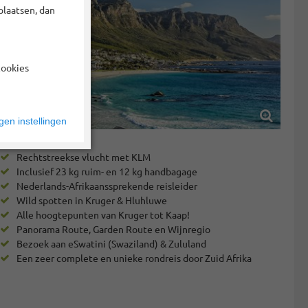
plaatsen, dan
cookies
en instellingen
Rechtstreekse vlucht met KLM
Inclusief 23 kg ruim- en 12 kg handbagage
Nederlands-Afrikaanssprekende reisleider
Wild spotten in Kruger & Hluhluwe
Alle hoogtepunten van Kruger tot Kaap!
Panorama Route, Garden Route en Wijnregio
Bezoek aan eSwatini (Swaziland) & Zululand
Een zeer complete en unieke rondreis door Zuid Afrika