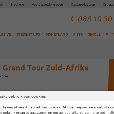
et
Brochure
Veelgestelde vragen
Opstapplaatsen
Groeps
088 10 30
telefoonnum
klantenservi
LUSIVE
STEDENTRIPS
DISNEYLAND
FIETS
SINGLE
KER
n Grand Tour Zuid-Afrika
antie
akt gebruik van cookies
Effeweg.nl maakt gebruik van cookies. Dit doen wij om onze website cor
et gebruik ervan te analyseren en om uw gebruikerservaring te optimali