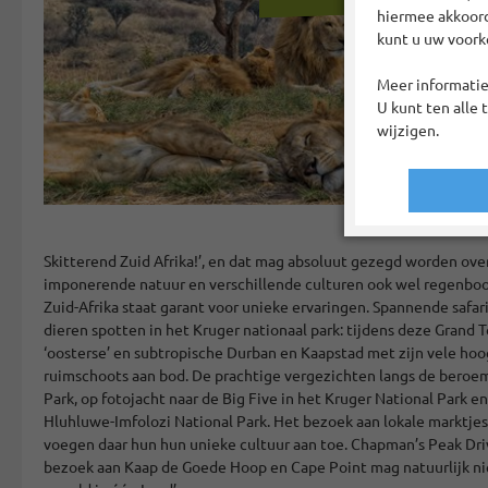
hiermee akkoord?
kunt u uw voork
Meer informatie
U kunt ten alle 
wijzigen.
Skitterend Zuid Afrika!’, en dat mag absoluut gezegd worden ove
imponerende natuur en verschillende culturen ook wel regenbo
Zuid-Afrika staat garant voor unieke ervaringen. Spannende safar
dieren spotten in het Kruger nationaal park: tijdens deze Grand To
‘oosterse’ en subtropische Durban en Kaapstad met zijn vele h
ruimschoots aan bod. De prachtige vergezichten langs de beroe
Park, op fotojacht naar de Big Five in het Kruger National Park e
Hluhluwe-Imfolozi National Park. Het bezoek aan lokale marktjes
voegen daar hun hun unieke cultuur aan toe. Chapman’s Peak Dr
bezoek aan Kaap de Goede Hoop en Cape Point mag natuurlijk niet 