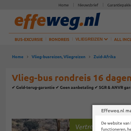
Home
Nieuwsbrief
Garantiepakk
BUS-EXCURSIE
RONDREIS
ALL INC
VLIEGREIZEN
Home
Vlieg-busreizen, Vliegreizen
Zuid-Afrika
Vlieg-bus rondreis 16 dage
✔ Geld-terug-garantie ✔ Geen aanbetaling ✔ SGR & ANVR gar
Effeweg.nl ma
Vertrekgaranties!
De website van 
functioneren, h