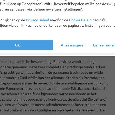
 Klik dan op ‘Accepteren’. Wilt u liever zelf bepalen welke cookies wij 
euren aanpassen via ‘Beheer uw eigen instellingen’.
? Kijk dan op de
Privacy Beleid
en/of op de
Cookie Beleid
pagina's.
tijden via een link aan de onderkant van de pagina uw instellingen voor 
Ok
Alles weigeren
Beheer uw eig
r deze fantastische bestemming! Zuid-Afrika wordt door zijn
ognatie genoemd. Deze zeer complete en prachtige rondreis door
i’s, prachtige wijnboerderijen, de panorama & tuinroute en wilde
ur rondreis Zuid-Afrika kan het allemaal. Steden als Pretoria, het
oogtepunten passeren de revue. Ook de overweldigende natuur komt
mde Panoramaroute, het spectaculair mooie Tsitsikamma National
n misschien ziet u zelfs de bijzondere witte neushoorn in het
, Zululand en het bergachtige koningsstaatje eSwatini (Swaziland)
ive, één van ’s werelds meest adembenemende kustritten met een
ontbreken! Een avontuurlijke en onvergetelijke reis naar,.... ‘De