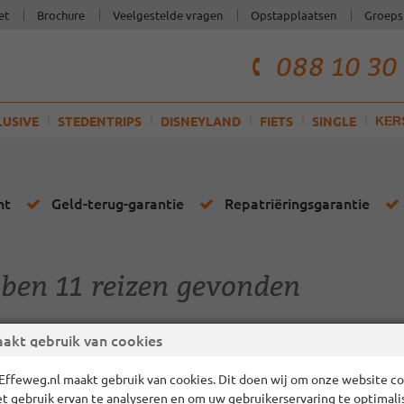
et
Brochure
Veelgestelde vragen
Opstapplaatsen
Groeps
088 10 30
telefoonnum
klantenservi
LUSIVE
STEDENTRIPS
DISNEYLAND
FIETS
SINGLE
KER
ht
Geld-terug-garantie
Repatriëringsgarantie
ben 11 reizen gevonden
akt gebruik van cookies
iereizen
Kerstreizen
Oud en Nieuwreizen
Effeweg.nl maakt gebruik van cookies. Dit doen wij om onze website cor
et gebruik ervan te analyseren en om uw gebruikerservaring te optimali