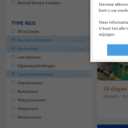
Vertrek binnen 4 weken
hiermee akkoord?
kunt u uw voork
TYPE REIS
Meer informatie
U kunt ten alle 
All inclusive
wijzigen.
Bus-excursiereizen
wissen
Kerstreizen
wissen
Last-minutes
Najaarsaanbiedingen
Oud en Nieuwreizen
wissen
Overwinteren
10 dagen
Rondreizen
SPANJE
10
Vlieg-busreizen
Vliegreizen
Winterreizen