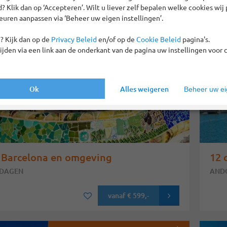
 Klik dan op ‘Accepteren’. Wilt u liever zelf bepalen welke cookies wij 
Vertrekgaranties!
euren aanpassen via ‘Beheer uw eigen instellingen’.
? Kijk dan op de
Privacy Beleid
en/of op de
Cookie Beleid
pagina's.
tijden via een link aan de onderkant van de pagina uw instellingen voor 
Ok
Alles weigeren
Beheer uw eig
 Barcelona en omgeving
12 
 DAGEN
ANDO
vanaf
€ 599
,-