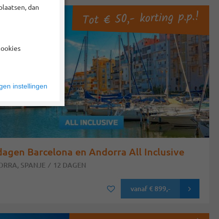
plaatsen, dan
Tot € 50,- korting p.p.!
cookies
en instellingen
dagen Barcelona en Andorra All Inclusive
RRA, SPANJE
12 DAGEN
vanaf
€ 899
,-