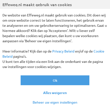
Effeweg.nl maakt gebruik van cookies
De website van Effeweg.nl maakt gebruik van cookies. Dit doen wij
om onze website correct te laten functioneren, het gebruik ervan
te analyseren en om uw gebruikerservaring te optimaliseren. Gaat u
hiermee akkoord? Klik dan op ‘Accepteren’. Wilt u liever zelf
bepalen welke cookies wij plaatsen, dan kunt u uw voorkeuren
Vliegreis 29 dagen overwinteren Costa
aanpassen via ‘Beheer uw eigen instellingen’.
del Sol, Fuengirola - 3* Aparthotel
Meer informatie? Kijk dan op de
Privacy Beleid
en/of op de
Cookie
Ilunion Miramar
Beleid
pagina's.
SPANJE
29 DAGEN
U kunt ten alle tijden via een link aan de onderkant van de pagina
uw instellingen voor cookies wijzigen.
vanaf
€ 999
,-
Ok
Gegarandeerd vertrek!
Alles weigeren
Beheer uw eigen instellingen