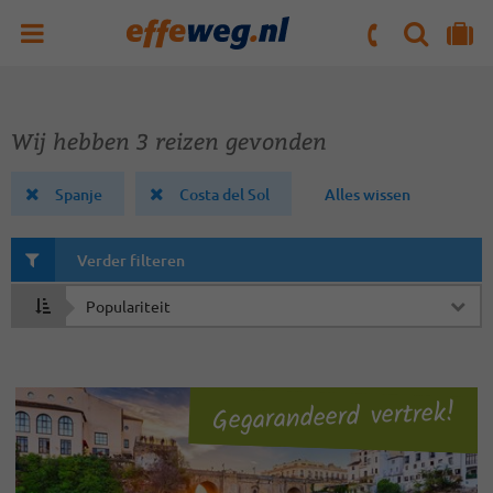
ZOEKEN
NAAR 'MIJN REIS' OMGEVING
ma. t/m vr : 09:00 - 17:30 uur
zaterdag : 10:00 - 16:00 uur
Wij hebben 3 reizen gevonden
Spanje
Costa del Sol
Alles wissen
Verder filteren
Sorteren
op
Gegarandeerd vertrek!