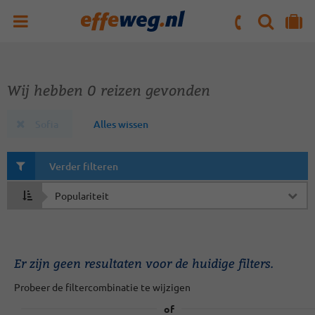
ZOEKEN
NAAR 'MIJN REIS' OMGEVING
ma. t/m vr : 09:00 - 17:30 uur
zaterdag : 10:00 - 16:00 uur
Wij hebben 0 reizen gevonden
Sofia
Alles wissen
Verder filteren
Sorteren
op
Er zijn geen resultaten voor de huidige filters.
Probeer de filtercombinatie te wijzigen
of