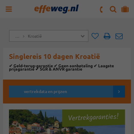
ZOEKEN
NAAR 'MIJN REIS' OMGEVING
ma. t/m vr : 09:00 - 17:30 uur
zaterdag : 10:00 - 16:00 uur
…
Kroatië
Doorsturen
Doorst
Singlereis 10 dagen Kroatië
✔ Geld-terug-garantie ✔ Geen aanbetaling ✔ Laagste
prijsgarantie ✔ SGR & ANVR garantie
vertrekdata en prijzen
Vertrekgaranties!