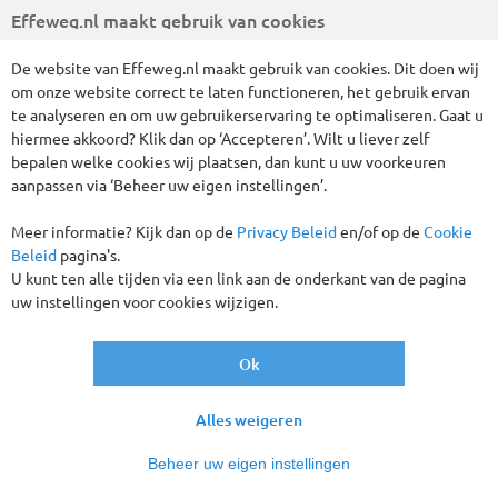
Effeweg.nl maakt gebruik van cookies
De website van Effeweg.nl maakt gebruik van cookies. Dit doen wij
om onze website correct te laten functioneren, het gebruik ervan
te analyseren en om uw gebruikerservaring te optimaliseren. Gaat u
hiermee akkoord? Klik dan op ‘Accepteren’. Wilt u liever zelf
bepalen welke cookies wij plaatsen, dan kunt u uw voorkeuren
aanpassen via ‘Beheer uw eigen instellingen’.
Tijdens deze speciale singlereis maakt u kennis met het
noordwesten van Kroatië, één van de populairste
Meer informatie? Kijk dan op de
Privacy Beleid
en/of op de
Cookie
bestemmingen aan de Adriatische kust! Kroatië kenmerkt
Beleid
pagina's.
zich door honderden kilometers kust en ruim 1.000 eilanden.
U kunt ten alle tijden via een link aan de onderkant van de pagina
Cultuur en natuur liggen vaak op steenworp afstand van
uw instellingen voor cookies wijzigen.
elkaar. In combinatie met het aangename klimaat zorgt dit
voor een heerlijke vakantie. Tijdens deze reis brengen we
onder andere een bezoek aan Opatija, Lovran, de eilanden Krk
Ok
en Rab en kunt u uitstapjes maken naar de indrukwekkende
grotten van Postojna en de prachtige Plitvice Meren.
Alles weigeren
Geen toeslag 1-persoonskamer
Vervoer per luxe Comfort Class touringcar
Beheer uw eigen instellingen
Verblijf in een 3* hotel o.b.v. halfpension (ontbijt en