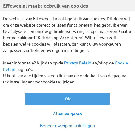
Vertrekgaranties!
Effeweg.nl maakt gebruik van cookies
De website van Effeweg.nl maakt gebruik van cookies. Dit doen wij
om onze website correct te laten functioneren, het gebruik ervan
te analyseren en om uw gebruikerservaring te optimaliseren. Gaat u
hiermee akkoord? Klik dan op ‘Accepteren’. Wilt u liever zelf
bepalen welke cookies wij plaatsen, dan kunt u uw voorkeuren
aanpassen via ‘Beheer uw eigen instellingen’.
Meer informatie? Kijk dan op de
Privacy Beleid
en/of op de
Cookie
Beleid
pagina's.
Een schitterende singlereis naar de Adriatische kust,
U kunt ten alle tijden via een link aan de onderkant van de pagina
uiteraard zonder toeslag voor uw 1-persoonskamer. Vanuit
uw instellingen voor cookies wijzigen.
ons hotel nabij het zandstrand van Gabicce Mare nemen wij u
mee langs de prachtige Adriatische kust. We brengen een
Ok
bezoek aan de populaire badplaats Rimini en bezoeken het
middeleeuwse stadje Gradara. U kunt reserveren voor een
dagtocht naar het kleinste staatje ter wereld, San Marino,
Alles weigeren
met prachtige gebouwen, en vele winkeltjes waar u nog
belastingvrij kunt inkopen. We nemen u maar naar Bologna,
Beheer uw eigen instellingen
waar u de Assinelli toren kunt beklimmen of natuurlijk op een