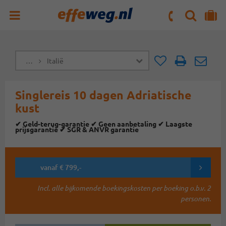
ZOEKEN
NAAR 'MIJN REIS' OMGEVING
ma. t/m vr : 09:00 - 17:30 uur
zaterdag : 10:00 - 16:00 uur
…
Italië
Doorsturen
Doorst
Singlereis 10 dagen Adriatische
kust
✔ Geld-terug-garantie ✔ Geen aanbetaling ✔ Laagste
prijsgarantie ✔ SGR & ANVR garantie
vanaf € 799,-
Incl. alle bijkomende boekingskosten per boeking o.b.v. 2
personen.