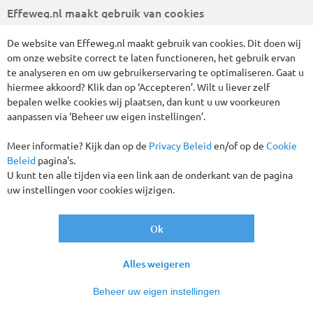
Effeweg.nl maakt gebruik van cookies
De website van Effeweg.nl maakt gebruik van cookies. Dit doen wij
om onze website correct te laten functioneren, het gebruik ervan
te analyseren en om uw gebruikerservaring te optimaliseren. Gaat u
hiermee akkoord? Klik dan op ‘Accepteren’. Wilt u liever zelf
bepalen welke cookies wij plaatsen, dan kunt u uw voorkeuren
8 dagen Wenen en het Wienerwald
aanpassen via ‘Beheer uw eigen instellingen’.
OOSTENRIJK
8 DAGEN
Meer informatie? Kijk dan op de
Privacy Beleid
en/of op de
Cookie
Beleid
pagina's.
vanaf
€ 599
,-
U kunt ten alle tijden via een link aan de onderkant van de pagina
uw instellingen voor cookies wijzigen.
Ok
Alles weigeren
Beheer uw eigen instellingen