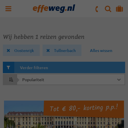
ZOEKEN
NAAR 'MIJN REIS' OMGEVING
ma. t/m vr : 09:00 - 17:30 uur
zaterdag : 10:00 - 16:00 uur
Wij hebben 1 reizen gevonden
Oostenrijk
Tullnerbach
Alles wissen
Verder filteren
Sorteren
op
Tot € 80,- korting p.p.!