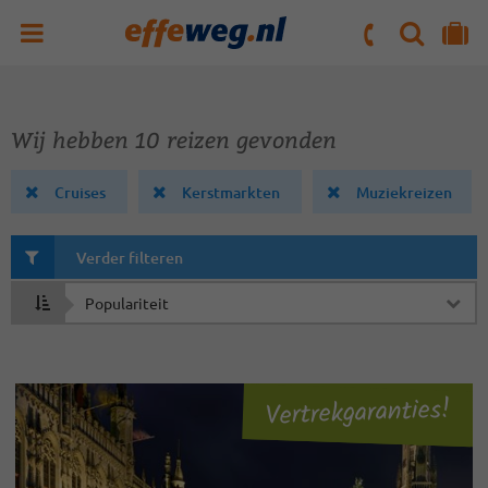
ZOEKEN
NAAR 'MIJN REIS' OMGEVING
ma. t/m vr : 09:00 - 17:30 uur
zaterdag : 10:00 - 16:00 uur
Wij hebben 10 reizen gevonden
Cruises
Kerstmarkten
Muziekreizen
Verder filteren
Sorteren
op
Vertrekgaranties!