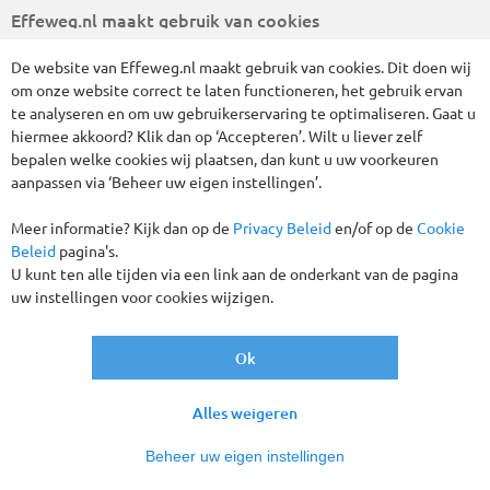
Effeweg.nl maakt gebruik van cookies
De website van Effeweg.nl maakt gebruik van cookies. Dit doen wij
om onze website correct te laten functioneren, het gebruik ervan
te analyseren en om uw gebruikerservaring te optimaliseren. Gaat u
hiermee akkoord? Klik dan op ‘Accepteren’. Wilt u liever zelf
bepalen welke cookies wij plaatsen, dan kunt u uw voorkeuren
Kerstsferen 3 dagen Gent, Brugge en
aanpassen via ‘Beheer uw eigen instellingen’.
Antwerpen - All inclusive
Meer informatie? Kijk dan op de
Privacy Beleid
en/of op de
Cookie
BELGIË, NEDERLAND
3 DAGEN
Beleid
pagina's.
U kunt ten alle tijden via een link aan de onderkant van de pagina
vanaf
€ 279
,-
uw instellingen voor cookies wijzigen.
Ok
Volpension!
Alles weigeren
Beheer uw eigen instellingen