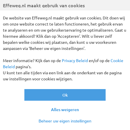
Effeweg.nl maakt gebruik van cookies
Wij hebben 33 reizen gevonden
De website van Effeweg.nl maakt gebruik van cookies. Dit doen wij
om onze website correct te laten functioneren, het gebruik ervan
Vertrek binnen 1 week
Alles wissen
te analyseren en om uw gebruikerservaring te optimaliseren. Gaat u
hiermee akkoord? Klik dan op ‘Accepteren’. Wilt u liever zelf
bepalen welke cookies wij plaatsen, dan kunt u uw voorkeuren
Verder filteren
aanpassen via ‘Beheer uw eigen instellingen’.
Sorteren
Meer informatie? Kijk dan op de
Privacy Beleid
en/of op de
Cookie
op
Beleid
pagina's.
U kunt ten alle tijden via een link aan de onderkant van de pagina
uw instellingen voor cookies wijzigen.
Tot € 70,- korting p.p.!
Ok
Alles weigeren
Beheer uw eigen instellingen