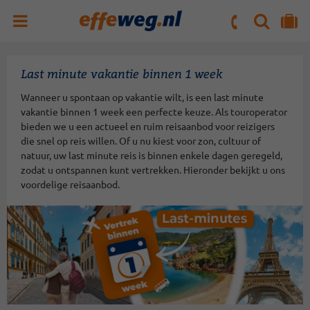
ZOEKEN
NAAR 'MIJN REIS' OMGEVING
ma. t/m vr : 09:00 - 17:30 uur
zaterdag : 10:00 - 16:00 uur
Last minute vakantie binnen 1 week
Wanneer u spontaan op vakantie wilt, is een last minute
vakantie binnen 1 week een perfecte keuze. Als touroperator
bieden we u een actueel en ruim reisaanbod voor reizigers
die snel op reis willen. Of u nu kiest voor zon, cultuur of
natuur, uw last minute reis is binnen enkele dagen geregeld,
zodat u ontspannen kunt vertrekken. Hieronder bekijkt u ons
voordelige reisaanbod.