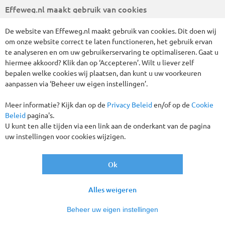
Effeweg.nl maakt gebruik van cookies
De website van Effeweg.nl maakt gebruik van cookies. Dit doen wij
om onze website correct te laten functioneren, het gebruik ervan
te analyseren en om uw gebruikerservaring te optimaliseren. Gaat u
hiermee akkoord? Klik dan op ‘Accepteren’. Wilt u liever zelf
bepalen welke cookies wij plaatsen, dan kunt u uw voorkeuren
10 dagen De mooiste eilanden van Istrië
aanpassen via ‘Beheer uw eigen instellingen’.
en schilderachtig Rabac
Meer informatie? Kijk dan op de
Privacy Beleid
en/of op de
Cookie
KROATIË
10 DAGEN
Beleid
pagina's.
U kunt ten alle tijden via een link aan de onderkant van de pagina
vanaf
€ 799
,-
uw instellingen voor cookies wijzigen.
Ok
Tot € 50,- korting p.p.!
Alles weigeren
Beheer uw eigen instellingen