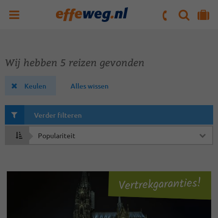
ZOEKEN
NAAR 'MIJN REIS' OMGEVING
ma. t/m vr : 09:00 - 17:30 uur
zaterdag : 10:00 - 16:00 uur
Wij hebben 5 reizen gevonden
Keulen
Alles wissen
Verder filteren
Sorteren
op
Vertrekgaranties!