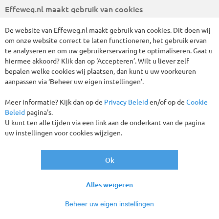
Effeweg.nl maakt gebruik van cookies
De website van Effeweg.nl maakt gebruik van cookies. Dit doen wij
om onze website correct te laten functioneren, het gebruik ervan
te analyseren en om uw gebruikerservaring te optimaliseren. Gaat u
hiermee akkoord? Klik dan op ‘Accepteren’. Wilt u liever zelf
bepalen welke cookies wij plaatsen, dan kunt u uw voorkeuren
Kerstmarkten 2 dagen Keulen en Essen
aanpassen via ‘Beheer uw eigen instellingen’.
DUITSLAND
2 DAGEN
Meer informatie? Kijk dan op de
Privacy Beleid
en/of op de
Cookie
Beleid
pagina's.
vanaf
€ 149
,-
U kunt ten alle tijden via een link aan de onderkant van de pagina
uw instellingen voor cookies wijzigen.
Vertrekgaranties!
Ok
Alles weigeren
Beheer uw eigen instellingen