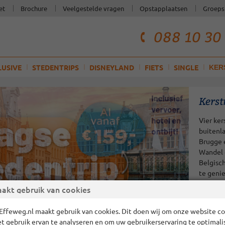
et
Brochure
Veelgestelde vragen
Opstapplaatsen
Groeps
088 10 30
telefoonnum
klantenservi
LUSIVE
STEDENTRIPS
DISNEYLAND
FIETS
SINGLE
KER
Kerst
Vier ker
buitenl
Brugge 
Wandel o
Belgisch
te geni
Bekijk h
akt gebruik van cookies
kerstrei
Effeweg.nl maakt gebruik van cookies. Dit doen wij om onze website cor
et gebruik ervan te analyseren en om uw gebruikerservaring te optimali