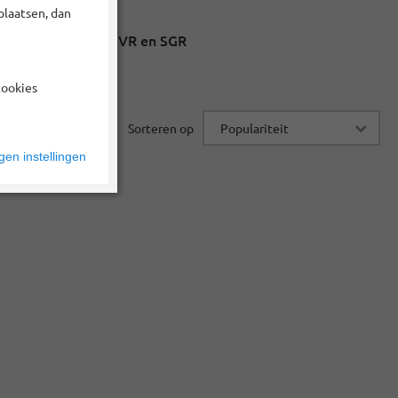
plaatsen, dan
Zekerheid via ANVR en SGR
cookies
Sorteren op
en instellingen