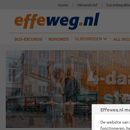
Home
Nieuwsbrief
Garantiepakk
BUS-EXCURSIE
RONDREIS
ALL INC
VLIEGREIZEN
Effeweg.nl ma
De website van 
functioneren, h