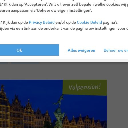
 Klik dan op ‘Accepteren’. Wilt u liever zelf bepalen welke cookies wij 
euren aanpassen via ‘Beheer uw eigen instellingen’.
ht
Geld-terug-garantie
Repatriëringsgarantie
? Kijk dan op de
Privacy Beleid
en/of op de
Cookie Beleid
pagina's.
tijden via een link aan de onderkant van de pagina uw instellingen voor 
ben 1 reizen gevonden
Ok
Alles weigeren
Beheer uw eig
en
België
Alles wissen
Volpension!