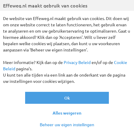
Effeweg.nl maakt gebruik van cookies
Vertrekgaranties!
De website van Effeweg.nl maakt gebruik van cookies. Dit doen wij
om onze website correct te laten functioneren, het gebruik ervan
te analyseren en om uw gebruikerservaring te optimaliseren. Gaat u
hiermee akkoord? Klik dan op ‘Accepteren’. Wilt u liever zelf
bepalen welke cookies wij plaatsen, dan kunt u uw voorkeuren
aanpassen via ‘Beheer uw eigen instellingen’.
Meer informatie? Kijk dan op de
Privacy Beleid
en/of op de
Cookie
Beleid
pagina's.
U kunt ten alle tijden via een link aan de onderkant van de pagina
uw instellingen voor cookies wijzigen.
Op het kruispunt van drie prachtige vakantieregio’s:
Münsterland, Teutoburgerwoud en Sauerland ligt het
historische stadje Soest, de ideale uitvalsbasis voor deze
Ok
heerlijke Kerstreis. Vanuit ons hotel, waar u geniet van All-
Inclusive verblijf, ontdekken we de drie regio’s. We laten u
Alles weigeren
het Münsterland zien, met haar schilderachtige
coulissenlandschap en de prachtige Domstad Münster,
Beheer uw eigen instellingen
bezoeken het Teutoburgerwoud met haar indrukwekkende
rotsformaties Externsteine en de schitterende stad