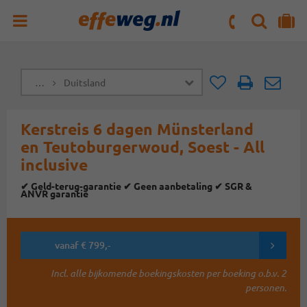
ZOEKEN
NAAR 'MIJN REIS' OMGEVING
ma. t/m vr : 09:00 - 17:30 uur
zaterdag : 10:00 - 16:00 uur
…
Duitsland
Doorsturen
Doorst
Kerstreis 6 dagen Münsterland
en Teutoburgerwoud, Soest - All
inclusive
✔ Geld-terug-garantie ✔ Geen aanbetaling ✔ SGR &
ANVR garantie
vanaf € 799,-
Incl. alle bijkomende boekingskosten per boeking o.b.v. 2
personen.