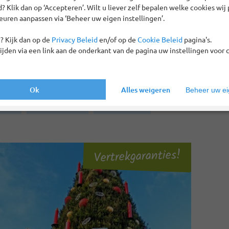
 Klik dan op ‘Accepteren’. Wilt u liever zelf bepalen welke cookies wij 
euren aanpassen via ‘Beheer uw eigen instellingen’.
ht
Geld-terug-garantie
Repatriëringsgarantie
? Kijk dan op de
Privacy Beleid
en/of op de
Cookie Beleid
pagina's.
tijden via een link aan de onderkant van de pagina uw instellingen voor 
ben 1 reizen gevonden
Ok
Alles weigeren
Beheer uw eig
ten
Duitsland
Bochum
Alles wissen
Vertrekgaranties!