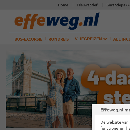
Home
Nieuwsbrief
Garantiepakk
BUS-EXCURSIE
RONDREIS
ALL INC
VLIEGREIZEN
Effeweg.nl ma
De website van 
functioneren, h