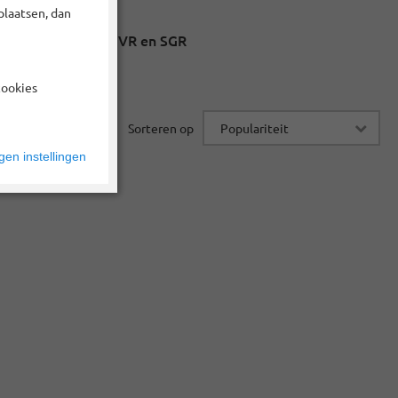
plaatsen, dan
Zekerheid via ANVR en SGR
cookies
Sorteren op
en instellingen