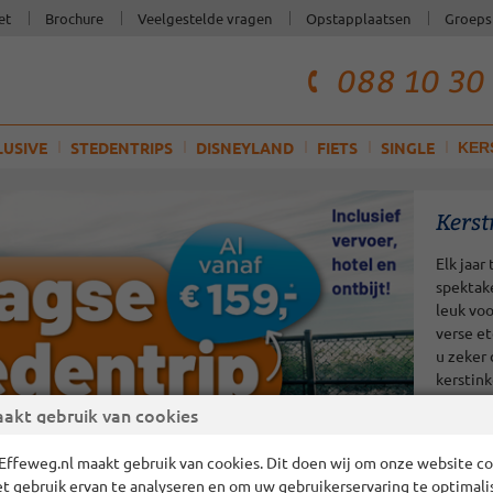
et
Brochure
Veelgestelde vragen
Opstapplaatsen
Groeps
088 10 30
telefoonnum
klantenservi
LUSIVE
STEDENTRIPS
DISNEYLAND
FIETS
SINGLE
KER
Kerst
Elk jaar
spektake
leuk voo
verse e
u zeker 
kerstin
Boek uw
akt gebruik van cookies
Effeweg.nl maakt gebruik van cookies. Dit doen wij om onze website cor
et gebruik ervan te analyseren en om uw gebruikerservaring te optimali