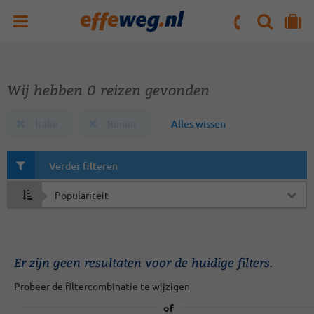
ZOEKEN
NAAR 'MIJN REIS' OMGEVING
ma. t/m vr : 09:00 - 17:30 uur
zaterdag : 10:00 - 16:00 uur
Wij hebben 0 reizen gevonden
Italië
Rimini
Alles wissen
Verder filteren
Sorteren
op
Er zijn geen resultaten voor de huidige filters.
Probeer de filtercombinatie te wijzigen
of