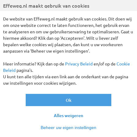
Effeweg.nl maakt gebruik van cookies
De website van Effeweg.nl maakt gebruik van cookies. Dit doen wij
om onze website correct te laten functioneren, het gebruik ervan
te analyseren en om uw gebruikerservaring te optimaliseren. Gaat u
hiermee akkoord? Klik dan op ‘Accepteren’. Wilt u liever zelf
bepalen welke cookies wij plaatsen, dan kunt u uw voorkeuren
Busreis 3 dagen Disneyland® Paris - B&B
aanpassen via ‘Beheer uw eigen instellingen’.
Hotel 2* Disneyland® Paris Partner
Meer informatie? Kijk dan op de
Privacy Beleid
en/of op de
Cookie
Hotel
Beleid
pagina's.
FRANKRIJK
3 DAGEN
U kunt ten alle tijden via een link aan de onderkant van de pagina
uw instellingen voor cookies wijzigen.
vanaf
€ 349
,-
Ok
Vertrekgaranties!
Alles weigeren
Beheer uw eigen instellingen