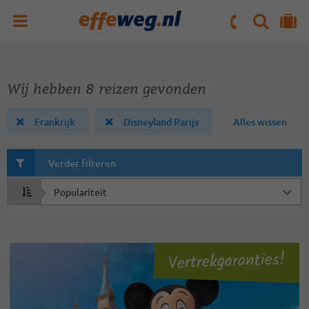
ZOEKEN
NAAR 'MIJN REIS' OMGEVING
ma. t/m vr : 09:00 - 17:30 uur
zaterdag : 10:00 - 16:00 uur
Wij hebben 8 reizen gevonden
Frankrijk
Disneyland Parijs
Alles wissen
Verder filteren
Sorteren
op
Vertrekgaranties!