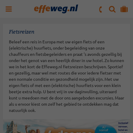
ZOEKEN
NAAR 'MIJN REIS' OMGEVING
ma. t/m vr : 09:00 - 17:30 uur
zaterdag : 10:00 - 16:00 uur
Fietsreizen
Beleef een reis in Europa met uw eigen fiets of een
(elektrische) huurfiets, onder begeleiding van onze
chauffeurs en fietsbegeleiders en praat ’s avonds gezellig bij
onder het genot van een heerlijk diner in uw hotel. Zo kunnen
we in het kort de Effeweg.nl fietsreizen beschrijven. Sportief
en gezellig, maar wel met routes die voor iedere fietser met
een normale conditie en gezondheid mogelijk zijn. Met uw
eigen fiets of met een (elektrische) huurfiets voor een klein
beetje extra hulp. U bent vrij in uw daginvulling, uiteraard
kunt u meedoen met de door ons aangeboden excursies. Maar
als u ervoor kiest om zelf het gebied te ontdekken mag dat
natuurlijk ook.