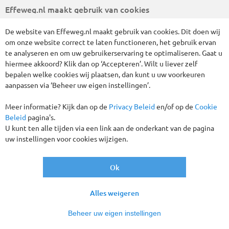
Effeweg.nl maakt gebruik van cookies
De website van Effeweg.nl maakt gebruik van cookies. Dit doen wij
om onze website correct te laten functioneren, het gebruik ervan
te analyseren en om uw gebruikerservaring te optimaliseren. Gaat u
hiermee akkoord? Klik dan op ‘Accepteren’. Wilt u liever zelf
Wij hebben 8 reizen gevonden
bepalen welke cookies wij plaatsen, dan kunt u uw voorkeuren
aanpassen via ‘Beheer uw eigen instellingen’.
Fietsreizen
Alles wissen
Meer informatie? Kijk dan op de
Privacy Beleid
en/of op de
Cookie
Beleid
pagina's.
U kunt ten alle tijden via een link aan de onderkant van de pagina
Verder filteren
uw instellingen voor cookies wijzigen.
Sorteren
op
Ok
Alles weigeren
Vertrekgaranties!
Beheer uw eigen instellingen