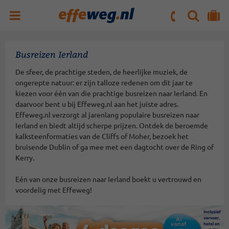
ZOEKEN
NAAR 'MIJN REIS' OMGEVING
ma. t/m vr : 09:00 - 17:30 uur
zaterdag : 10:00 - 16:00 uur
Busreizen Ierland
De sfeer, de prachtige steden, de heerlijke muziek, de
ongerepte natuur: er zijn talloze redenen om dit jaar te
kiezen voor één van die prachtige busreizen naar Ierland. En
daarvoor bent u bij Effeweg.nl aan het juiste adres.
Effeweg.nl verzorgt al jarenlang populaire busreizen naar
Ierland en biedt altijd scherpe prijzen. Ontdek de beroemde
kalksteenformaties van de Cliffs of Moher, bezoek het
bruisende Dublin of ga mee met een dagtocht over de Ring of
Kerry.
Eén van onze busreizen naar Ierland boekt u vertrouwd en
voordelig met Effeweg!