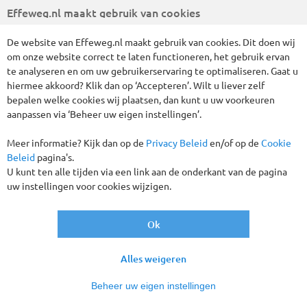
Effeweg.nl maakt gebruik van cookies
De website van Effeweg.nl maakt gebruik van cookies. Dit doen wij
om onze website correct te laten functioneren, het gebruik ervan
te analyseren en om uw gebruikerservaring te optimaliseren. Gaat u
hiermee akkoord? Klik dan op ‘Accepteren’. Wilt u liever zelf
Wij hebben 3 reizen gevonden
bepalen welke cookies wij plaatsen, dan kunt u uw voorkeuren
aanpassen via ‘Beheer uw eigen instellingen’.
Bus-excursiereizen
Ierland
Alles wissen
Meer informatie? Kijk dan op de
Privacy Beleid
en/of op de
Cookie
Beleid
pagina's.
U kunt ten alle tijden via een link aan de onderkant van de pagina
Verder filteren
uw instellingen voor cookies wijzigen.
Sorteren
op
Ok
Alles weigeren
Vertrekgaranties!
Beheer uw eigen instellingen