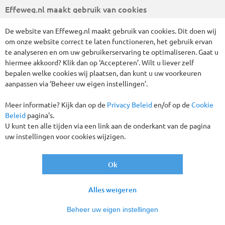
Effeweg.nl maakt gebruik van cookies
De website van Effeweg.nl maakt gebruik van cookies. Dit doen wij
om onze website correct te laten functioneren, het gebruik ervan
Wij hebben 1 reizen gevonden
te analyseren en om uw gebruikerservaring te optimaliseren. Gaat u
hiermee akkoord? Klik dan op ‘Accepteren’. Wilt u liever zelf
bepalen welke cookies wij plaatsen, dan kunt u uw voorkeuren
Bus-excursiereizen
Estland
Alles wissen
aanpassen via ‘Beheer uw eigen instellingen’.
Meer informatie? Kijk dan op de
Privacy Beleid
en/of op de
Cookie
Verder filteren
Beleid
pagina's.
U kunt ten alle tijden via een link aan de onderkant van de pagina
Sorteren
uw instellingen voor cookies wijzigen.
op
Ok
Tot € 70,- korting p.p.!
Alles weigeren
Beheer uw eigen instellingen