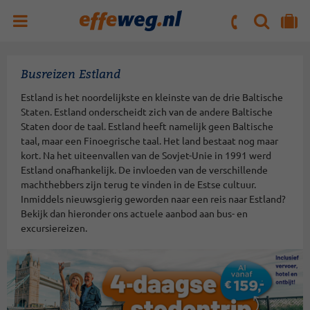
ZOEKEN
NAAR 'MIJN REIS' OMGEVING
ma. t/m vr : 09:00 - 17:30 uur
zaterdag : 10:00 - 16:00 uur
Busreizen Estland
Estland is het noordelijkste en kleinste van de drie Baltische
Staten. Estland onderscheidt zich van de andere Baltische
Staten door de taal. Estland heeft namelijk geen Baltische
taal, maar een Finoegrische taal. Het land bestaat nog maar
kort. Na het uiteenvallen van de Sovjet-Unie in 1991 werd
Estland onafhankelijk. De invloeden van de verschillende
machthebbers zijn terug te vinden in de Estse cultuur.
Inmiddels nieuwsgierig geworden naar een reis naar Estland?
Bekijk dan hieronder ons actuele aanbod aan bus- en
excursiereizen.