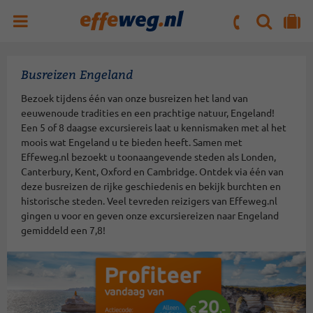
ZOEKEN
NAAR 'MIJN REIS' OMGEVING
ma. t/m vr : 09:00 - 17:30 uur
zaterdag : 10:00 - 16:00 uur
Busreizen Engeland
Bezoek tijdens één van onze busreizen het land van
eeuwenoude tradities en een prachtige natuur, Engeland!
Een 5 of 8 daagse excursiereis laat u kennismaken met al het
moois wat Engeland u te bieden heeft. Samen met
Effeweg.nl bezoekt u toonaangevende steden als Londen,
Canterbury, Kent, Oxford en Cambridge. Ontdek via één van
deze busreizen de rijke geschiedenis en bekijk burchten en
historische steden. Veel tevreden reizigers van Effeweg.nl
gingen u voor en geven onze excursiereizen naar Engeland
gemiddeld een 7,8!