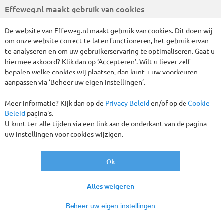
Effeweg.nl maakt gebruik van cookies
De website van Effeweg.nl maakt gebruik van cookies. Dit doen wij
om onze website correct te laten functioneren, het gebruik ervan
Wij hebben 15 reizen gevonden
te analyseren en om uw gebruikerservaring te optimaliseren. Gaat u
hiermee akkoord? Klik dan op ‘Accepteren’. Wilt u liever zelf
bepalen welke cookies wij plaatsen, dan kunt u uw voorkeuren
Bus-excursiereizen
Engeland
Alles wissen
aanpassen via ‘Beheer uw eigen instellingen’.
Meer informatie? Kijk dan op de
Privacy Beleid
en/of op de
Cookie
Verder filteren
Beleid
pagina's.
U kunt ten alle tijden via een link aan de onderkant van de pagina
Sorteren
uw instellingen voor cookies wijzigen.
op
Ok
Tot € 50,- korting p.p.!
Alles weigeren
Beheer uw eigen instellingen