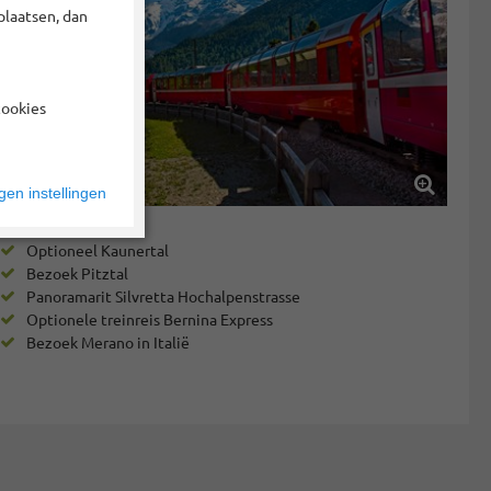
plaatsen, dan
cookies
en instellingen
Optioneel Kaunertal
Bezoek Pitztal
Panoramarit Silvretta Hochalpenstrasse
Optionele treinreis Bernina Express
Bezoek Merano in Italië