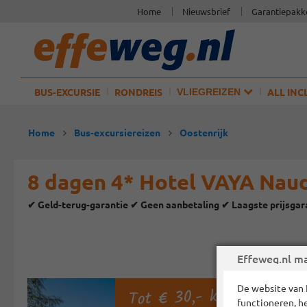
Home
Nieuwsbrief
Garantiepakk
BUS-EXCURSIE
RONDREIS
ALL INC
VLIEGREIZEN
Home
Bus-excursiereizen
Oostenrijk
8 dagen 4* Hotel VAYA Naud
✔ Geld-terug-garantie ✔ Geen aanbetaling ✔ Laagste prijsga
Effeweg.nl ma
Tot € 30,- korting p.p.!
De website van 
functioneren, h