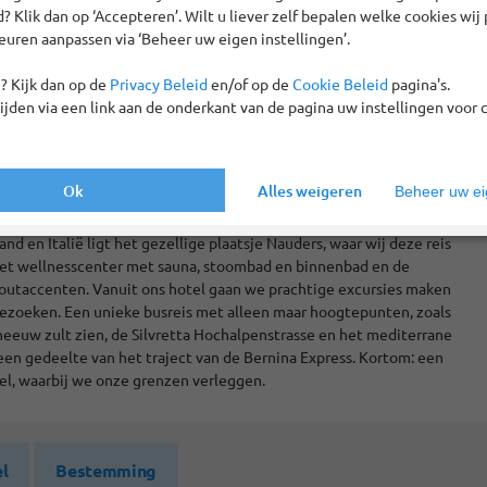
 Klik dan op ‘Accepteren’. Wilt u liever zelf bepalen welke cookies wij 
euren aanpassen via ‘Beheer uw eigen instellingen’.
? Kijk dan op de
Privacy Beleid
en/of op de
Cookie Beleid
pagina's.
tijden via een link aan de onderkant van de pagina uw instellingen voor 
Ok
Alles weigeren
Beheer uw eig
nd en Italië ligt het gezellige plaatsje Nauders, waar wij deze reis
n het wellnesscenter met sauna, stoombad en binnenbad en de
outaccenten. Vanuit ons hotel gaan we prachtige excursies maken
 bezoeken. Een unieke busreis met alleen maar hoogtepunten, zoals
neeuw zult zien, de Silvretta Hochalpenstrasse en het mediterrane
een gedeelte van het traject van de Bernina Express. Kortom: een
tel, waarbij we onze grenzen verleggen.
l
Bestemming