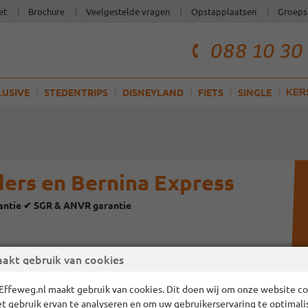
et
Brochure
Veelgestelde vragen
Opstapplaatsen
Groeps
088 10 30
telefoonnum
klantenservi
LUSIVE
STEDENTRIPS
DISNEYLAND
FIETS
SINGLE
KER
ers en Bernina Express
rantie ✔ SGR & ANVR garantie
akt gebruik van cookies
Effeweg.nl maakt gebruik van cookies. Dit doen wij om onze website cor
et gebruik ervan te analyseren en om uw gebruikerservaring te optimali