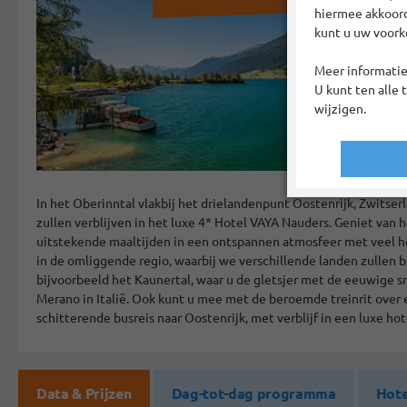
hiermee akkoord?
kunt u uw voork
Meer informatie
U kunt ten alle 
wijzigen.
In het Oberinntal vlakbij het drielandenpunt Oostenrijk, Zwitserla
zullen verblijven in het luxe 4* Hotel VAYA Nauders. Geniet va
uitstekende maaltijden in een ontspannen atmosfeer met veel h
in de omliggende regio, waarbij we verschillende landen zullen
bijvoorbeeld het Kaunertal, waar u de gletsjer met de eeuwige s
Merano in Italië. Ook kunt u mee met de beroemde treinrit over 
schitterende busreis naar Oostenrijk, met verblijf in een luxe ho
Data & Prijzen
Dag-tot-dag programma
Hote