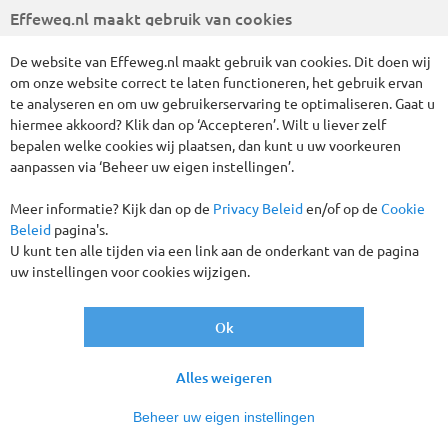
Vertrekgaranties!
Effeweg.nl maakt gebruik van cookies
De website van Effeweg.nl maakt gebruik van cookies. Dit doen wij
om onze website correct te laten functioneren, het gebruik ervan
te analyseren en om uw gebruikerservaring te optimaliseren. Gaat u
hiermee akkoord? Klik dan op ‘Accepteren’. Wilt u liever zelf
bepalen welke cookies wij plaatsen, dan kunt u uw voorkeuren
aanpassen via ‘Beheer uw eigen instellingen’.
Meer informatie? Kijk dan op de
Privacy Beleid
en/of op de
Cookie
Beleid
pagina's.
Aan de Belgische Noordzeekust ligt de badplaats
U kunt ten alle tijden via een link aan de onderkant van de pagina
Blankenberge. Brede zandstranden en boulevards, de
uw instellingen voor cookies wijzigen.
nabijheid van prachtige historische steden en een
indrukwekkend verleden maken van deze regio een
Ok
veelzijdige bestemming. We nemen u mee naar de mooiste
plekjes aan de Belgische kust, bezoeken de prachtige
historische steden Gent, Brugge en Antwerpen en maken een
Alles weigeren
indrukwekkende tour door Flanders Fields, de Vlaamse
velden. Gaat u met ons mee op reis naar onze zuiderburen?
Beheer uw eigen instellingen