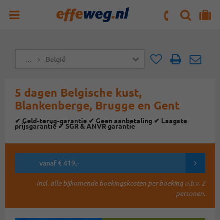
ZOEKEN
NAAR 'MIJN REIS' OMGEVING
ma. t/m vr : 09:00 - 17:30 uur
zaterdag : 10:00 - 16:00 uur
…
België
Doorsturen
Doorst
5 dagen Belgische kust,
Blankenberge, Brugge en Gent
✔ Geld-terug-garantie ✔ Geen aanbetaling ✔ Laagste
prijsgarantie ✔ SGR & ANVR garantie
vanaf € 419,-
Incl. alle bijkomende boekingskosten per boeking o.b.v. 2
personen.