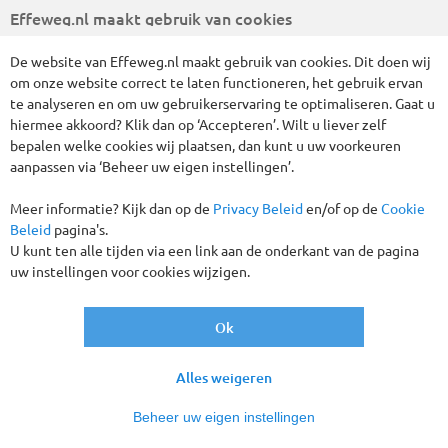
Tot € 70,- korting p.p.!
Effeweg.nl maakt gebruik van cookies
De website van Effeweg.nl maakt gebruik van cookies. Dit doen wij
om onze website correct te laten functioneren, het gebruik ervan
te analyseren en om uw gebruikerservaring te optimaliseren. Gaat u
hiermee akkoord? Klik dan op ‘Accepteren’. Wilt u liever zelf
bepalen welke cookies wij plaatsen, dan kunt u uw voorkeuren
aanpassen via ‘Beheer uw eigen instellingen’.
Meer informatie? Kijk dan op de
Privacy Beleid
en/of op de
Cookie
Beleid
pagina's.
Maak tijdens deze rondreis Baltische Staten kennis met
U kunt ten alle tijden via een link aan de onderkant van de pagina
Estland, Letland en Litouwen. Drie Baltische landen die zich
uw instellingen voor cookies wijzigen.
enerzijds in hoog tempo ontwikkelen, maar waar anderzijds
de tijd lijkt te hebben stilgestaan. Deze drie landen worden
Ok
vaak in één adem genoemd, maar zijn toch geheel
verschillend, met een eigen taal en karakter. De hoofdsteden
zijn bijzonder fraai en hebben elk een indrukwekkende
Alles weigeren
cultuur en historische achtergronden. Tijdens deze rondreis
Baltische Staten maakt u kennis met bekende steden zoals
Beheer uw eigen instellingen
Warschau en Gdańsk in Polen en Vilnius, Tallinn en Riga.