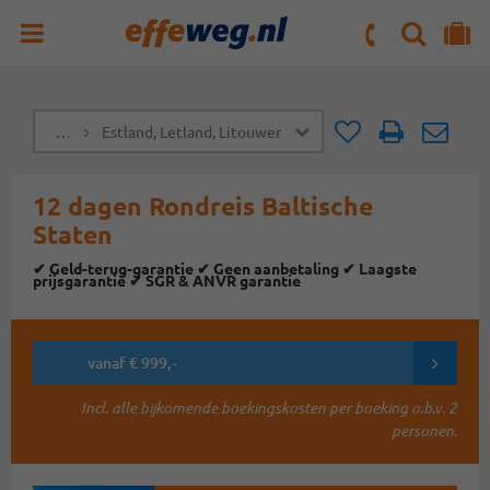
ZOEKEN
NAAR 'MIJN REIS' OMGEVING
ma. t/m vr : 09:00 - 17:30 uur
zaterdag : 10:00 - 16:00 uur
…
Estland, Letland, Litouwen, Polen
Doorsturen
Doorst
12 dagen Rondreis Baltische
Staten
✔ Geld-terug-garantie ✔ Geen aanbetaling ✔ Laagste
prijsgarantie ✔ SGR & ANVR garantie
vanaf € 999,-
Incl. alle bijkomende boekingskosten per boeking o.b.v. 2
personen.