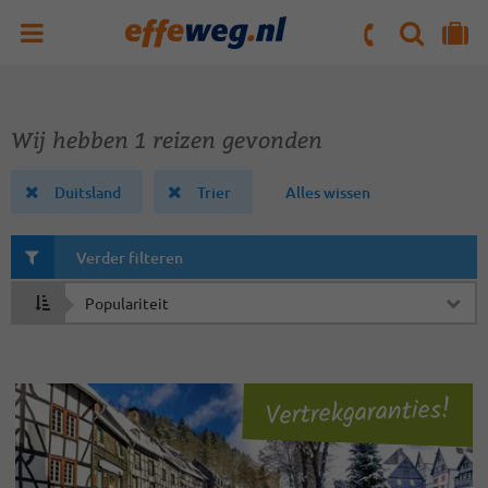
ZOEKEN
NAAR 'MIJN REIS' OMGEVING
ma. t/m vr : 09:00 - 17:30 uur
zaterdag : 10:00 - 16:00 uur
Wij hebben 1 reizen gevonden
Duitsland
Trier
Alles wissen
Verder filteren
Sorteren
op
Vertrekgaranties!