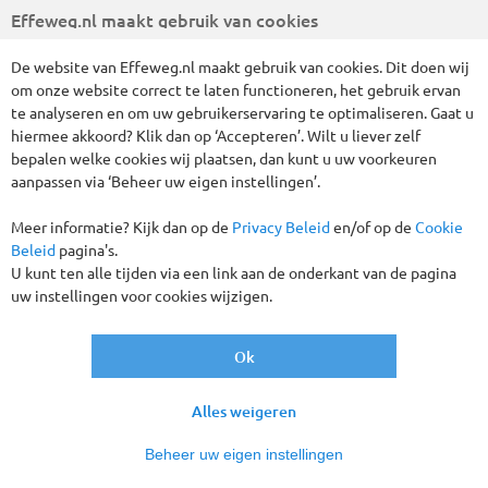
Effeweg.nl maakt gebruik van cookies
De website van Effeweg.nl maakt gebruik van cookies. Dit doen wij
om onze website correct te laten functioneren, het gebruik ervan
te analyseren en om uw gebruikerservaring te optimaliseren. Gaat u
hiermee akkoord? Klik dan op ‘Accepteren’. Wilt u liever zelf
bepalen welke cookies wij plaatsen, dan kunt u uw voorkeuren
Kerstmarkten 3 dagen Trier, Luxemburg-
aanpassen via ‘Beheer uw eigen instellingen’.
stad en Monschau - All inclusive
Meer informatie? Kijk dan op de
Privacy Beleid
en/of op de
Cookie
DUITSLAND, LUXEMBURG
3 DAGEN
Beleid
pagina's.
U kunt ten alle tijden via een link aan de onderkant van de pagina
vanaf
€ 299
,-
uw instellingen voor cookies wijzigen.
Ok
Alles weigeren
Beheer uw eigen instellingen