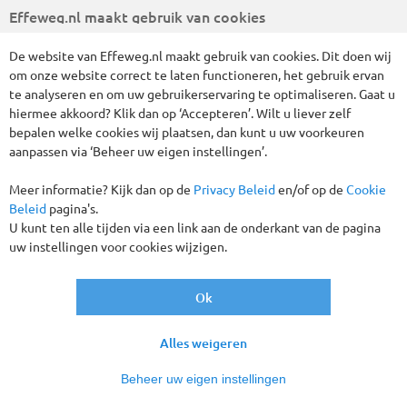
Effeweg.nl maakt gebruik van cookies
De website van Effeweg.nl maakt gebruik van cookies. Dit doen wij
om onze website correct te laten functioneren, het gebruik ervan
te analyseren en om uw gebruikerservaring te optimaliseren. Gaat u
hiermee akkoord? Klik dan op ‘Accepteren’. Wilt u liever zelf
bepalen welke cookies wij plaatsen, dan kunt u uw voorkeuren
Kerstreis 6 dagen Eifel, Moezel en
aanpassen via ‘Beheer uw eigen instellingen’.
Monschau - All inclusive
Meer informatie? Kijk dan op de
Privacy Beleid
en/of op de
Cookie
DUITSLAND
6 DAGEN
Beleid
pagina's.
U kunt ten alle tijden via een link aan de onderkant van de pagina
vanaf
€ 749
,-
uw instellingen voor cookies wijzigen.
Ok
Vertrekgaranties!
Alles weigeren
Beheer uw eigen instellingen