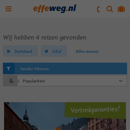
ZOEKEN
NAAR 'MIJN REIS' OMGEVING
ma. t/m vr : 09:00 - 17:30 uur
zaterdag : 10:00 - 16:00 uur
Wij hebben 4 reizen gevonden
Duitsland
Eifel
Alles wissen
Verder filteren
Sorteren
op
Vertrekgaranties!