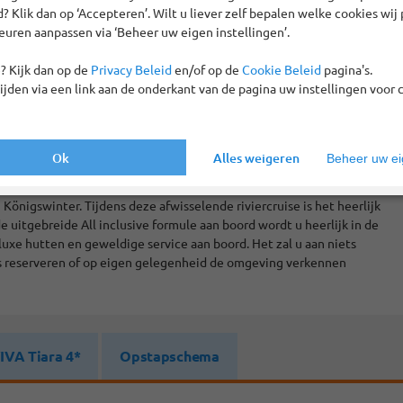
 Klik dan op ‘Accepteren’. Wilt u liever zelf bepalen welke cookies wij 
euren aanpassen via ‘Beheer uw eigen instellingen’.
? Kijk dan op de
Privacy Beleid
en/of op de
Cookie Beleid
pagina's.
tijden via een link aan de onderkant van de pagina uw instellingen voor 
Ok
Alles weigeren
Beheer uw eig
 de rivier en de groene heuvels gloeien in de warme zon. Deze
de Moezel. Via Koblenz, op de kruising van Moezel en Rijn, varen we
Königswinter. Tijdens deze afwisselende riviercruise is het heerlijk
e uitgebreide All inclusive formule aan boord wordt u heerlijk in de
luxe hutten en geweldige service aan boord. Het zal u aan niets
es reserveren of op eigen gelegenheid de omgeving verkennen
IVA Tiara 4*
Opstapschema