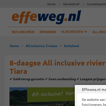
Home
Nieuwsbrief
Garantiepakk
BUS-EXCURSIE
RONDREIS
ALL INC
VLIEGREIZEN
Home
All inclusive, Cruises
Duitsland
8-daagse All inclusive rivi
Tiara
✔ Geld-terug-garantie ✔ Geen aanbetaling ✔ Laagste prijsga
Effeweg.nl ma
All-inclusive! Vertrekgarantie
De website van 
functioneren, h