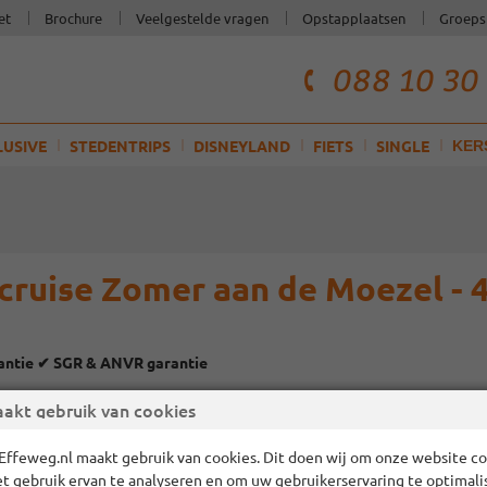
et
Brochure
Veelgestelde vragen
Opstapplaatsen
Groeps
088 10 30
telefoonnum
klantenservi
LUSIVE
STEDENTRIPS
DISNEYLAND
FIETS
SINGLE
KER
ercruise Zomer aan de Moezel - 
rantie ✔ SGR & ANVR garantie
akt gebruik van cookies
Effeweg.nl maakt gebruik van cookies. Dit doen wij om onze website cor
et gebruik ervan te analyseren en om uw gebruikerservaring te optimali