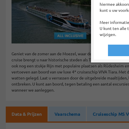
hiermee akkoord?
kunt u uw voork
Meer informatie
U kunt ten alle 
wijzigen.
Geniet van de zomer aan de Moezel, waar de zachte stroming van
cruise brengt u naar historische steden als Trier en Cochem aan 
ook nog een stukje Rijn met populaire plaatsen als Rüdesheim en 
vertoeven aan boord van uw luxe 4* cruiseschip VIVA Tiara. Met d
watten gelegd. Laat u verrassen door de uitgebreide maaltijden, 
ontbreken. U kunt aan boord, tegen betaling een aantal excursi
wanneer we aanleggen.
Data & Prijzen
Vaarschema
Cruiseschip MS V