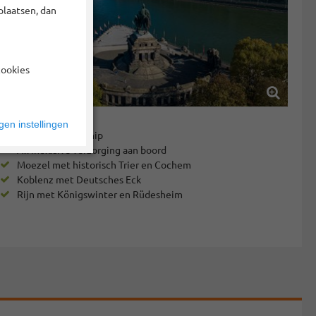
plaatsen, dan
cookies
en instellingen
Luxe 4* cruiseschip
All inclusive verzorging aan boord
Moezel met historisch Trier en Cochem
Koblenz met Deutsches Eck
Rijn met Königswinter en Rüdesheim