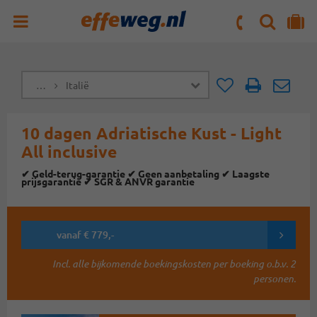
ZOEKEN
NAAR 'MIJN REIS' OMGEVING
ma. t/m vr : 09:00 - 17:30 uur
zaterdag : 10:00 - 16:00 uur
…
Italië
Doorsturen
Doorst
10 dagen Adriatische Kust - Light
All inclusive
✔ Geld-terug-garantie ✔ Geen aanbetaling ✔ Laagste
prijsgarantie ✔ SGR & ANVR garantie
vanaf € 779,-
Incl. alle bijkomende boekingskosten per boeking o.b.v. 2
personen.