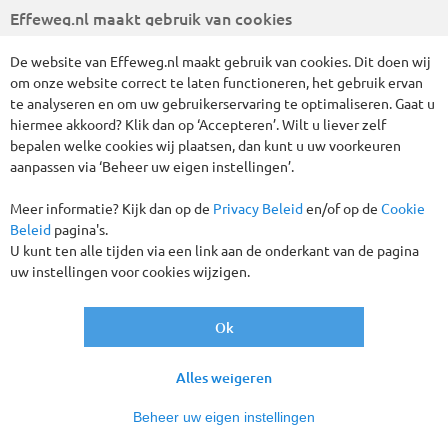
Tot € 90,- korting p.p.!
Effeweg.nl maakt gebruik van cookies
De website van Effeweg.nl maakt gebruik van cookies. Dit doen wij
om onze website correct te laten functioneren, het gebruik ervan
te analyseren en om uw gebruikerservaring te optimaliseren. Gaat u
hiermee akkoord? Klik dan op ‘Accepteren’. Wilt u liever zelf
bepalen welke cookies wij plaatsen, dan kunt u uw voorkeuren
aanpassen via ‘Beheer uw eigen instellingen’.
Meer informatie? Kijk dan op de
Privacy Beleid
en/of op de
Cookie
Beleid
pagina's.
We zijn bij Effeweg.nl trots op deze prachtige excursiereis
U kunt ten alle tijden via een link aan de onderkant van de pagina
naar de Italiaanse streken Emilia-Romagna en Le Marche aan
uw instellingen voor cookies wijzigen.
de Adriatische Kust. We genieten tijdens deze busreis van de
indrukwekkende kuststreek met mooie stranden, maar gaan
Ok
ook het prachtige binnenland van Italië uitgebreid
verkennen. Zo bezoeken we historische steden als Bologna
en Ravenna en de pittoreske stadjes Loreta en Urbino. Ook
Alles weigeren
kunt u de indrukwekkende grotten van Frasassi gaan
bewonderen en mee gaan naar het ministaatje San Marino.
Beheer uw eigen instellingen
Kortom, een schitterende en zeer afwisselende reis, die u