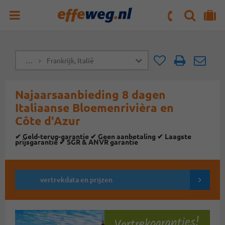
ZOEKEN
NAAR 'MIJN REIS' OMGEVING
ma. t/m vr : 09:00 - 17:30 uur
zaterdag : 10:00 - 16:00 uur
…
Frankrijk, Italië
Doorsturen
Doorst
Najaarsaanbieding 8 dagen
Italiaanse Bloemenrivièra en
Côte d'Azur
✔ Geld-terug-garantie ✔ Geen aanbetaling ✔ Laagste
prijsgarantie ✔ SGR & ANVR garantie
vertrekdata en prijzen
Vertrekgaranties!