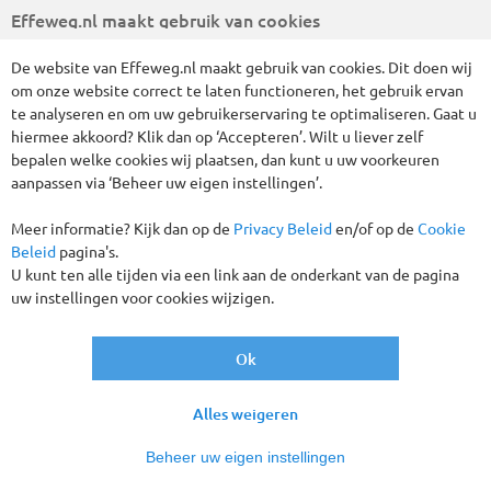
Effeweg.nl maakt gebruik van cookies
De website van Effeweg.nl maakt gebruik van cookies. Dit doen wij
om onze website correct te laten functioneren, het gebruik ervan
te analyseren en om uw gebruikerservaring te optimaliseren. Gaat u
hiermee akkoord? Klik dan op ‘Accepteren’. Wilt u liever zelf
bepalen welke cookies wij plaatsen, dan kunt u uw voorkeuren
aanpassen via ‘Beheer uw eigen instellingen’.
Meer informatie? Kijk dan op de
Privacy Beleid
en/of op de
Cookie
De prachtige Ligurische kust is het uitgangspunt van deze
Beleid
pagina's.
reis. Dit gebied strekt zich uit van de chique badplaatsen
U kunt ten alle tijden via een link aan de onderkant van de pagina
Cannes en Nice aan de Franse Côte d’Azur, het kleine
uw instellingen voor cookies wijzigen.
Vorstendom Monaco tot aan het Italiaanse Toscane. Het
Italiaanse kustgedeelte is bij de meeste mensen beter
Ok
bekend als de Bloemenrivièra vanwege de prachtige natuur
en de leuke kustplaatsjes.
Alles weigeren
Verblijf in Hotel Kristall, Diano Marina 3* nabij het strand
Halfpension (ontbijt en diner)
Beheer uw eigen instellingen
Leuke Ligurische avond
Bezoek Cannes, Nice, San Remo, Albenga en Alassio