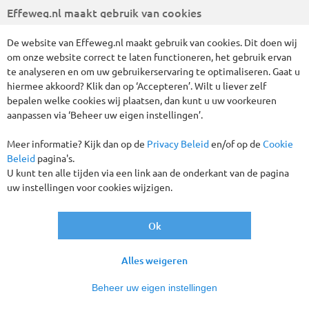
Vertrekgaranties!
Effeweg.nl maakt gebruik van cookies
De website van Effeweg.nl maakt gebruik van cookies. Dit doen wij
om onze website correct te laten functioneren, het gebruik ervan
te analyseren en om uw gebruikerservaring te optimaliseren. Gaat u
hiermee akkoord? Klik dan op ‘Accepteren’. Wilt u liever zelf
bepalen welke cookies wij plaatsen, dan kunt u uw voorkeuren
aanpassen via ‘Beheer uw eigen instellingen’.
Meer informatie? Kijk dan op de
Privacy Beleid
en/of op de
Cookie
Beleid
pagina's.
Een schitterende winterreis naar Klassiek Spanje en
U kunt ten alle tijden via een link aan de onderkant van de pagina
Andalusië. Bijna 800 jaar drukte de Arabische cultuur een
uw instellingen voor cookies wijzigen.
stempel op Andalusië en liet daarbij unieke schatten achter
zoals het Alhambra in Granada, het sprookjesachtige Alcázar
Ok
in Sevilla en de Mezquita in Córdoba. Tezamen vormen zij de
Andalusische Driehoek. Maar de Zuid-Spaanse provincie is
meer dan dat! Zo mag een bezoek aan Ronda natuurlijk niet
Alles weigeren
ontbreken, kunt u een excursie maken naar de beroemde
Rots van Gibraltar en is het heerlijk vertoeven aan de Costa
Beheer uw eigen instellingen
del Sol. Deze schitterende winterzon-reis maken we