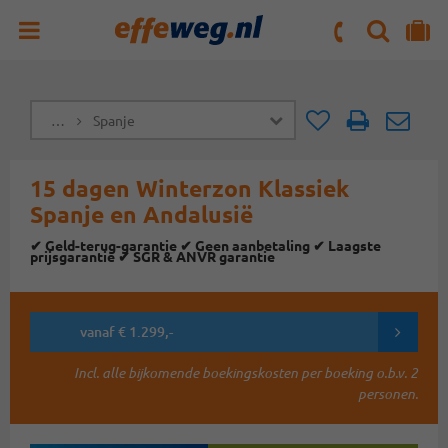
ZOEKEN
NAAR 'MIJN REIS' OMGEVING
ma. t/m vr : 09:00 - 17:30 uur
zaterdag : 10:00 - 16:00 uur
…
Spanje
Doorsturen
Doorst
15 dagen Winterzon Klassiek
Spanje en Andalusië
✔ Geld-terug-garantie ✔ Geen aanbetaling ✔ Laagste
prijsgarantie ✔ SGR & ANVR garantie
vanaf € 1.299,-
Incl. alle bijkomende boekingskosten per boeking o.b.v. 2
personen.